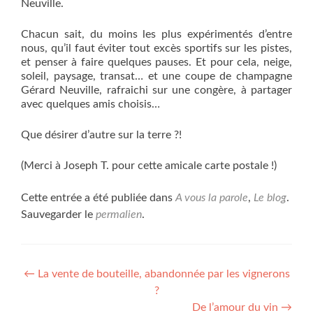
Neuville.
Chacun sait, du moins les plus expérimentés d’entre
nous, qu’il faut éviter tout excès sportifs sur les pistes,
et penser à faire quelques pauses. Et pour cela, neige,
soleil, paysage, transat… et une coupe de champagne
Gérard Neuville, rafraichi sur une congère, à partager
avec quelques amis choisis…
Que désirer d’autre sur la terre ?!
(Merci à Joseph T. pour cette amicale carte postale !)
Cette entrée a été publiée dans
A vous la parole
,
Le blog
.
Sauvegarder le
permalien
.
Navigation de l’article
←
La vente de bouteille, abandonnée par les vignerons
?
De l’amour du vin
→