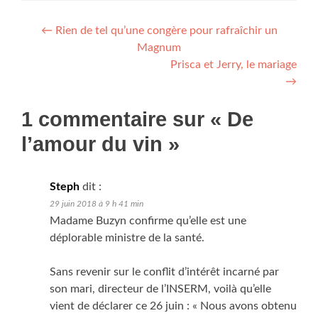
Navigation de l’article
←
Rien de tel qu’une congère pour rafraîchir un
Magnum
Prisca et Jerry, le mariage
→
1 commentaire sur «
De
l’amour du vin
»
Steph
dit :
29 juin 2018 à 9 h 41 min
Madame Buzyn confirme qu’elle est une
déplorable ministre de la santé.
Sans revenir sur le conflit d’intérêt incarné par
son mari, directeur de l’INSERM, voilà qu’elle
vient de déclarer ce 26 juin : « Nous avons obtenu