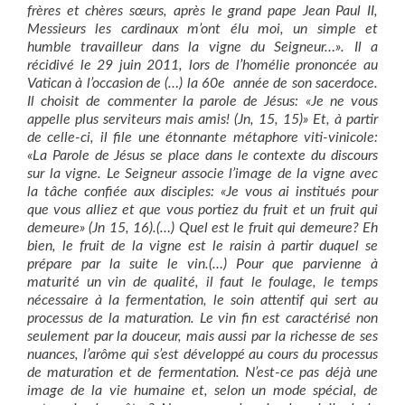
frères et chères sœurs, après le grand pape Jean Paul II,
Messieurs les cardinaux m’ont élu moi, un simple et
humble travailleur dans la vigne du Seigneur…». Il a
récidivé le 29 juin 2011, lors de l’homélie prononcée au
Vatican à l’occasion de (…) la 60e année de son sacerdoce.
Il choisit de commenter la parole de Jésus: «Je ne vous
appelle plus serviteurs mais amis! (Jn, 15, 15)» Et, à partir
de celle-ci, il file une étonnante métaphore viti-vinicole:
«La Parole de Jésus se place dans le contexte du discours
sur la vigne. Le Seigneur associe l’image de la vigne avec
la tâche confiée aux disciples: «Je vous ai institués pour
que vous alliez et que vous portiez du fruit et un fruit qui
demeure» (Jn 15, 16).(…) Quel est le fruit qui demeure? Eh
bien, le fruit de la vigne est le raisin à partir duquel se
prépare par la suite le vin.(…) Pour que parvienne à
maturité un vin de qualité, il faut le foulage, le temps
nécessaire à la fermentation, le soin attentif qui sert au
processus de la maturation. Le vin fin est caractérisé non
seulement par la douceur, mais aussi par la richesse de ses
nuances, l’arôme qui s’est développé au cours du processus
de maturation et de fermentation. N’est-ce pas déjà une
image de la vie humaine et, selon un mode spécial, de