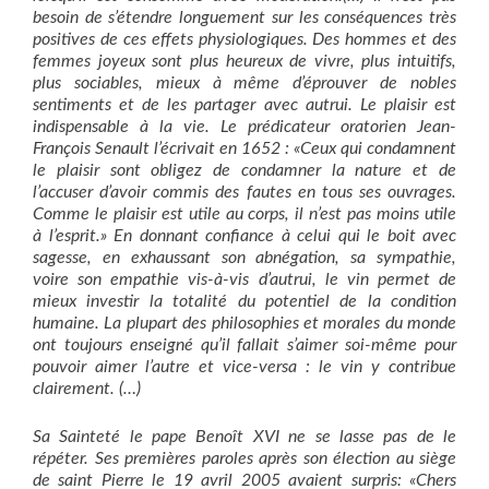
besoin de s’étendre longuement sur les conséquences très
positives de ces effets physiologiques. Des hommes et des
femmes joyeux sont plus heureux de vivre, plus intuitifs,
plus sociables, mieux à même d’éprouver de nobles
sentiments et de les partager avec autrui. Le plaisir est
indispensable à la vie. Le prédicateur oratorien Jean-
François Senault l’écrivait en 1652 : «Ceux qui condamnent
le plaisir sont obligez de condamner la nature et de
l’accuser d’avoir commis des fautes en tous ses ouvrages.
Comme le plaisir est utile au corps, il n’est pas moins utile
à l’esprit.» En donnant confiance à celui qui le boit avec
sagesse, en exhaussant son abnégation, sa sympathie,
voire son empathie vis-à-vis d’autrui, le vin permet de
mieux investir la totalité du potentiel de la condition
humaine. La plupart des philosophies et morales du monde
ont toujours enseigné qu’il fallait s’aimer soi-même pour
pouvoir aimer l’autre et vice-versa : le vin y contribue
clairement. (…)
Sa Sainteté le pape Benoît XVI ne se lasse pas de le
répéter. Ses premières paroles après son élection au siège
de saint Pierre le 19 avril 2005 avaient surpris: «Chers