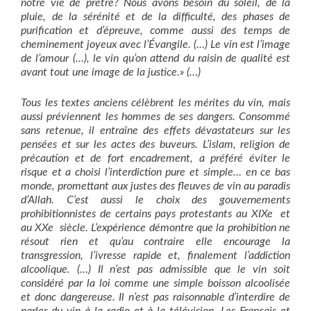
notre vie de prêtre? Nous avons besoin du soleil, de la
pluie, de la sérénité et de la difficulté, des phases de
purification et d’épreuve, comme aussi des temps de
cheminement joyeux avec l’Évangile. (…) Le vin est l’image
de l’amour (…), le vin qu’on attend du raisin de qualité est
avant tout une image de la justice.» (…)
Tous les textes anciens célèbrent les mérites du vin, mais
aussi préviennent les hommes de ses dangers. Consommé
sans retenue, il entraîne des effets dévastateurs sur les
pensées et sur les actes des buveurs. L’islam, religion de
précaution et de fort encadrement, a préféré éviter le
risque et a choisi l’interdiction pure et simple… en ce bas
monde, promettant aux justes des fleuves de vin au paradis
d’Allah. C’est aussi le choix des gouvernements
prohibitionnistes de certains pays protestants au XIXe et
au XXe siècle. L’expérience démontre que la prohibition ne
résout rien et qu’au contraire elle encourage la
transgression, l’ivresse rapide et, finalement l’addiction
alcoolique. (…) Il n’est pas admissible que le vin soit
considéré par la loi comme une simple boisson alcoolisée
et donc dangereuse. Il n’est pas raisonnable d’interdire de