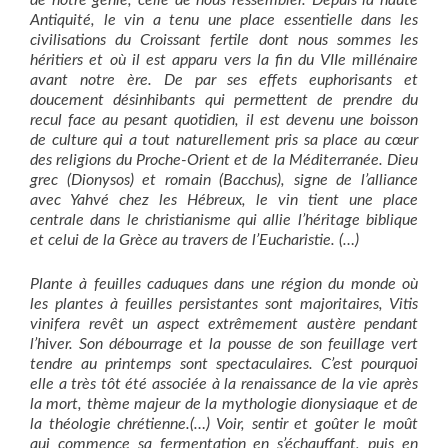
de notre génie, celle de nous ressembler. Depuis la haute
Antiquité, le vin a tenu une place essentielle dans les
civilisations du Croissant fertile dont nous sommes les
héritiers et où il est apparu vers la fin du VIIe millénaire
avant notre ère. De par ses effets euphorisants et
doucement désinhibants qui permettent de prendre du
recul face au pesant quotidien, il est devenu une boisson
de culture qui a tout naturellement pris sa place au cœur
des religions du Proche-Orient et de la Méditerranée. Dieu
grec (Dionysos) et romain (Bacchus), signe de l’alliance
avec Yahvé chez les Hébreux, le vin tient une place
centrale dans le christianisme qui allie l’héritage biblique
et celui de la Grèce au travers de l’Eucharistie. (…)
Plante à feuilles caduques dans une région du monde où
les plantes à feuilles persistantes sont majoritaires, Vitis
vinifera revêt un aspect extrêmement austère pendant
l’hiver. Son débourrage et la pousse de son feuillage vert
tendre au printemps sont spectaculaires. C’est pourquoi
elle a très tôt été associée à la renaissance de la vie après
la mort, thème majeur de la mythologie dionysiaque et de
la théologie chrétienne.(…) Voir, sentir et goûter le moût
qui commence sa fermentation en s’échauffant, puis en